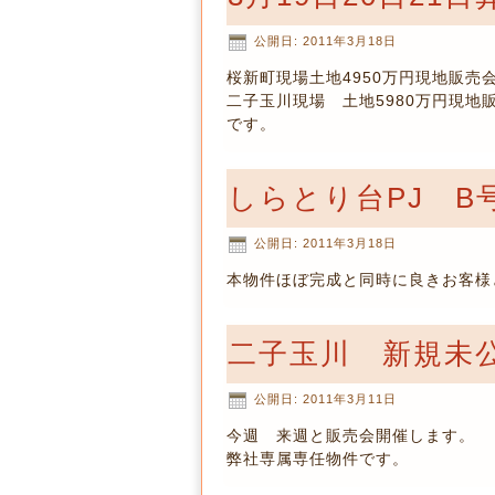
公開日:
2011年3月18日
桜新町現場土地4950万円現地販
二子玉川現場 土地5980万円現
です。
しらとり台PJ 
公開日:
2011年3月18日
本物件ほぼ完成と同時に良きお客様
二子玉川 新規未
公開日:
2011年3月11日
今週 来週と販売会開催します。
弊社専属専任物件です。